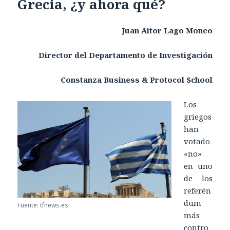
Grecia, ¿y ahora qué?
Juan Aitor Lago Moneo
Director del Departamento de Investigación
Constanza Business & Protocol School
Los
griegos
han
votado
«no»
en uno
de los
referén
dum
Fuente: tfnews.es
más
contro