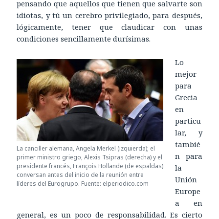
pensando que aquellos que tienen que salvarte son
idiotas, y tú un cerebro privilegiado, para después,
lógicamente, tener que claudicar con unas
condiciones sencillamente durísimas.
Lo
mejor
para
Grecia
en
particu
lar, y
tambié
La canciller alemana, Angela Merkel (izquierda); el
n para
primer ministro griego, Alexis Tsipras (derecha) y el
presidente francés, François Hollande (de espaldas)
la
conversan antes del inicio de la reunión entre
Unión
líderes del Eurogrupo. Fuente: elperiodico.com
Europe
a en
general, es un poco de responsabilidad. Es cierto