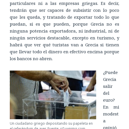
particulares ni a las empresas griegas. Es decir,
tendrán que ser capaces de subsistir con lo poco
que les queda, y tratando de exportar todo lo que
puedan, si es que pueden, porque Grecia no es
ninguna potencia exportadora, ni industrial, ni de
ningún servicios destacable, excepto en turismo, y
habrá que ver qué turistas van a Grecia si tienen
que llevar todo el dinero en efectivo encima porque
los bancos no abren.
¿Puede
Grecia
salir
del
euro?
En mi
modest
a
Un ciudadano griego depositando su papeleta en
opinió
el referéndum de ayer. Fuente: s0.uvnimg.com