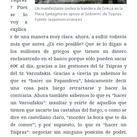
? Pues
Un manifestante ondea la bandera de Grecia en la
se lo
Plaza Syntagma en apoyo al Gobierno de Tsipras.
Fuente: laopinioncoruna.es
voy a
explica
r de una manera muy clara: ahora, a sufrir todavía
más que antes. ¿Es eso posible? Que se lo digan a
los millones de griegos que tienen su dinero
enclaustrado en el banco porque sólo pueden sacar
60€ al día, gracias a las gestiones del Sr. Tsipras y
del Sr. Varoufakis. Gracias a Grecia ya sabemos lo
que es “hacer un Papandreu”, básicamente decir
una cosa para luego retractarse y hacer la
contraria. Ahora también sabemos lo que es “hacer
un Varoufakis”: insultar y reírte de aquellos que
tienen que sacarte las castañas del fuego, o como se
dice en castellano claro, “morder la boca que te da
de comer”; y por supuesto, lo que es “hacer un
Tsipras”: negociar sin ninguna posición de poder,