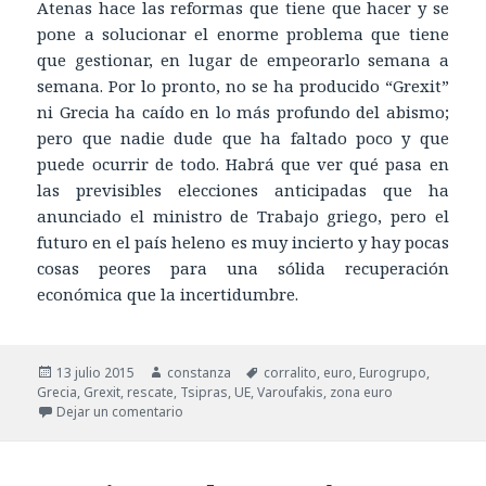
Atenas hace las reformas que tiene que hacer y se
pone a solucionar el enorme problema que tiene
que gestionar, en lugar de empeorarlo semana a
semana. Por lo pronto, no se ha producido “Grexit”
ni Grecia ha caído en lo más profundo del abismo;
pero que nadie dude que ha faltado poco y que
puede ocurrir de todo. Habrá que ver qué pasa en
las previsibles elecciones anticipadas que ha
anunciado el ministro de Trabajo griego, pero el
futuro en el país heleno es muy incierto y hay pocas
cosas peores para una sólida recuperación
económica que la incertidumbre.
Publicado
13 julio 2015
Autor
constanza
Etiquetas
corralito
,
euro
,
Eurogrupo
,
Grecia
el
,
Grexit
,
rescate
,
Tsipras
,
UE
,
Varoufakis
,
zona euro
Dejar un comentario