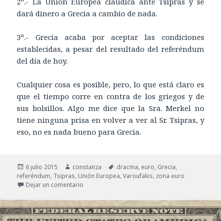
2º.- La Unión Europea claudica ante Tsipras y se
dará dinero a Grecia a cambio de nada.
3º.- Grecia acaba por aceptar las condiciones
establecidas, a pesar del resultado del referéndum
del día de hoy.
Cualquier cosa es posible, pero, lo que está claro es
que el tiempo corre en contra de los griegos y de
sus bolsillos. Algo me dice que la Sra. Merkel no
tiene ninguna prisa en volver a ver al Sr. Tsipras, y
eso, no es nada bueno para Grecia.
Publicado
6 julio 2015
Autor
constanza
Etiquetas
dracma
,
euro
,
Grecia
,
referéndum
el
,
Tsipras
,
Unión Europea
,
Varoufakis
,
zona euro
Dejar un comentario