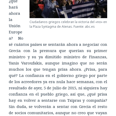
¿qué
hará
ahora
la
Ciudadanos griegos celebran la victoria del «no» en
Unión
la Plaza Syntagma de Atenas. Fuente: abc.es
Europe
a? No
sé cuántos países se sentarán ahora a negociar con
Grecia con la premura que querían su primer
ministro y su ya dimitido ministro de Finanzas,
Yanis Varoufakis, aunque imagino que no serán
muchos los que tengan prisa ahora. ¿Prisa, para
qué? La confianza en el gobierno griego por parte
de los acreedores ya era nula hace semanas, con el
resultado de ayer, 5 de julio de 2015, ni siquiera hay
confianza en el pueblo griego, así que, ¿qué prisa
hay en volver a sentarse con Tsipras y compañía?
Sin duda, se volverán a sentar con Grecia el resto
de socios comunitarios, aunque no creo que vayan