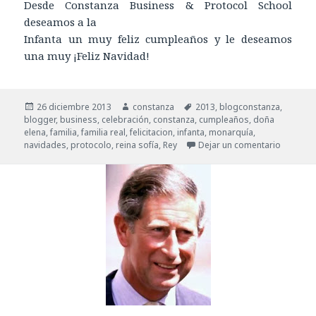
Desde Constanza Business & Protocol School
deseamos a la
Infanta un muy feliz cumpleaños y le deseamos
una muy ¡Feliz Navidad!
Publicado
26 diciembre 2013
Autor
constanza
Etiquetas
2013
,
blogconstanza
,
blogger
el
,
business
,
celebración
,
constanza
,
cumpleaños
,
doña
elena
,
familia
,
familia real
,
felicitacion
,
infanta
,
monarquía
,
navidades
,
protocolo
,
reina sofía
,
Rey
Dejar un comentario