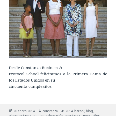
Desde Constanza Business &
Protocol School felicitamos a la Primera Dama de
los Estados Unidos en su
cincuenta cumpleaños.
Publicado
20 enero 2014
Autor
constanza
Etiquetas
2014
,
barack
,
blog
,
blogconstanza
el
,
blogger
,
celebración
,
constanza
,
cumpleaños
,