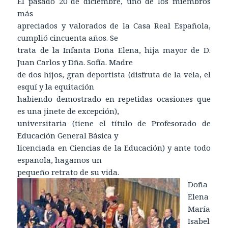
El pasado 20 de diciembre, uno de los miembros
más
apreciados y valorados de la Casa Real Española,
cumplió cincuenta años. Se
trata de la Infanta Doña Elena, hija mayor de D.
Juan Carlos y Dña. Sofía. Madre
de dos hijos, gran deportista (disfruta de la vela, el
esquí y la equitación
habiendo demostrado en repetidas ocasiones que
es una jinete de excepción),
universitaria (tiene el título de Profesorado de
Educación General Básica y
licenciada en Ciencias de la Educación) y ante todo
española, hagamos un
pequeño retrato de su vida.
Doña
Elena
María
Isabel