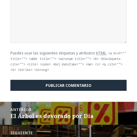
Puedes usar las siguientes etiquetas y atributos
HTML
:
<a href=""
title=""> <abbr title=""> <acronym title=""> <b> <blockquote
cite=""> <cite> <code> <del datetime=""> <em> <i> <q cite="">
<s> <strike> <strong>
Navegación
ANTERIOR
de
El Árbol es devorado por Día
Entrada
entradas
anterior:
SIGUIENTE