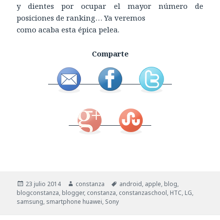
y dientes por ocupar el mayor número de
posiciones de ranking… Ya veremos
como acaba esta épica pelea.
Comparte
Publicado
23 julio 2014
Autor
constanza
Etiquetas
android
,
apple
,
blog
,
blogconstanza
el
,
blogger
,
constanza
,
constanzaschool
,
HTC
,
LG
,
samsung
,
smartphone huawei
,
Sony