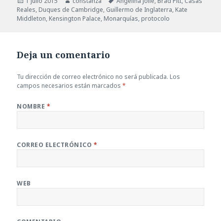
Publicado
1 julio 2015
Autor
constanza
Etiquetas
Angelina Jolie
,
Brad Pitt
,
Casas
Reales
el
,
Duques de Cambridge
,
Guillermo de Inglaterra
,
Kate
Middleton
,
Kensington Palace
,
Monarquías
,
protocolo
Deja un comentario
Tu dirección de correo electrónico no será publicada.
Los
campos necesarios están marcados
*
NOMBRE
*
CORREO ELECTRÓNICO
*
WEB