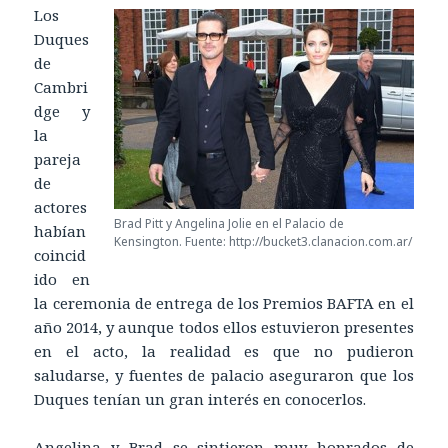
Los
Duques
de
Cambri
dge y
la
pareja
de
actores
Brad Pitt y Angelina Jolie en el Palacio de
habían
Kensington. Fuente: http://bucket3.clanacion.com.ar/
coincid
ido en
la ceremonia de entrega de los Premios BAFTA en el
año 2014, y aunque todos ellos estuvieron presentes
en el acto, la realidad es que no pudieron
saludarse, y fuentes de palacio aseguraron que los
Duques tenían un gran interés en conocerlos.
Angelina y Brad se sintieron muy honrados de