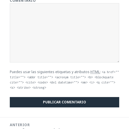
COMENTARIO
Puedes usar las siguientes etiquetas y atributos
HTML
:
<a href=""
title=""> <abbr title=""> <acronym title=""> <b> <blockquote
cite=""> <cite> <code> <del datetime=""> <em> <i> <q cite="">
<s> <strike> <strong>
Navegación
ANTERIOR
de