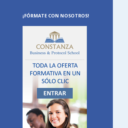
c
a
¡FÓRMATE CON NOSOTROS!
r
: