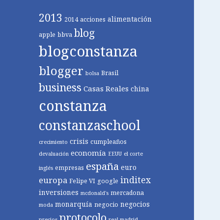
2013
alimentación
2014
acciones
blog
apple
bbva
blogconstanza
blogger
Brasil
bolsa
business
Casas Reales
china
constanza
constanzaschool
crisis
cumpleaños
crecimiento
economía
devaluación
EEUU
el corte
españa
euro
empresas
inglés
inditex
europa
Felipe VI
google
inversiones
mercadona
mcdonald's
monarquía
negocios
negocio
moda
protocolo
precios
real madrid