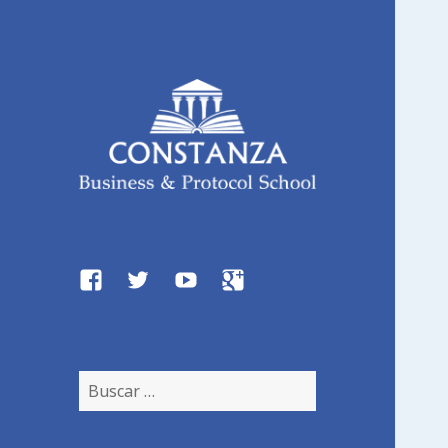
Constanza
Business and
Protocol School
Facebook
Twitter
YouTube
Google
Plus
B
u
s